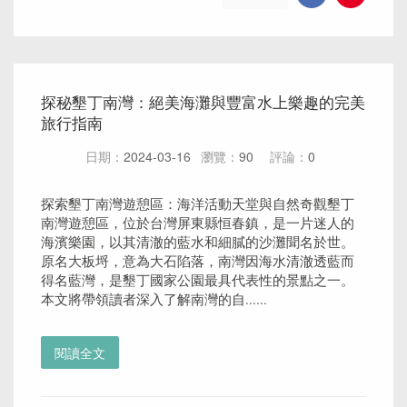
探秘墾丁南灣：絕美海灘與豐富水上樂趣的完美
旅行指南
日期：
2024-03-16
瀏覽：
90
評論：
0
探索墾丁南灣遊憩區：海洋活動天堂與自然奇觀墾丁
南灣遊憩區，位於台灣屏東縣恒春鎮，是一片迷人的
海濱樂園，以其清澈的藍水和細膩的沙灘聞名於世。
原名大板埒，意為大石陷落，南灣因海水清澈透藍而
得名藍灣，是墾丁國家公園最具代表性的景點之一。
本文將帶領讀者深入了解南灣的自......
閱讀全文