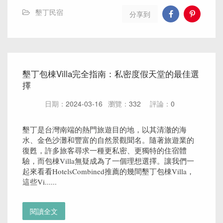
墾丁民宿
分享到
墾丁包棟Villa完全指南：私密度假天堂的最佳選
擇
日期：
2024-03-16
瀏覽：
332
評論：
0
墾丁是台灣南端的熱門旅遊目的地，以其清澈的海
水、金色沙灘和豐富的自然景觀聞名。隨著旅遊業的
復甦，許多旅客尋求一種更私密、更獨特的住宿體
驗，而包棟Villa無疑成為了一個理想選擇。讓我們一
起來看看HotelsCombined推薦的幾間墾丁包棟Villa，
這些Vi......
閱讀全文