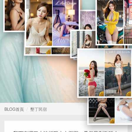
1
2
3
4
5
BLOG首頁
墾丁民宿