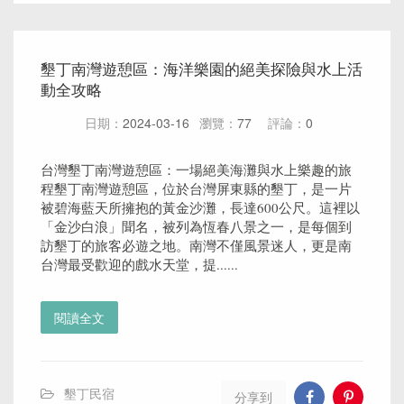
墾丁南灣遊憩區：海洋樂園的絕美探險與水上活
動全攻略
日期：
2024-03-16
瀏覽：
77
評論：
0
台灣墾丁南灣遊憩區：一場絕美海灘與水上樂趣的旅
程墾丁南灣遊憩區，位於台灣屏東縣的墾丁，是一片
被碧海藍天所擁抱的黃金沙灘，長達600公尺。這裡以
「金沙白浪」聞名，被列為恆春八景之一，是每個到
訪墾丁的旅客必遊之地。南灣不僅風景迷人，更是南
台灣最受歡迎的戲水天堂，提......
閱讀全文
墾丁民宿
分享到