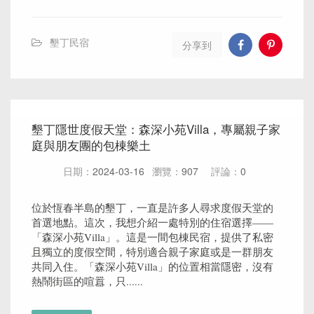
墾丁民宿
分享到
墾丁隱世度假天堂：森深小苑Villa，專屬親子家
庭與朋友團的包棟樂土
日期：
2024-03-16
瀏覽：
907
評論：
0
位於恆春半島的墾丁，一直是許多人尋求度假天堂的
首選地點。這次，我想介紹一處特別的住宿選擇——
「森深小苑Villa」。這是一間包棟民宿，提供了私密
且獨立的度假空間，特別適合親子家庭或是一群朋友
共同入住。「森深小苑Villa」的位置相當隱密，沒有
熱鬧街區的喧囂，只......