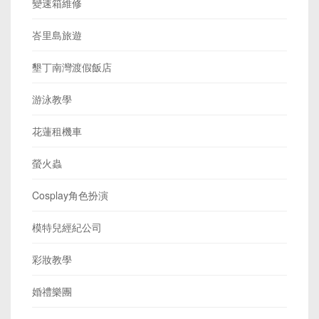
變速箱維修
峇里島旅遊
墾丁南灣渡假飯店
游泳教學
花蓮租機車
螢火蟲
Cosplay角色扮演
模特兒經紀公司
彩妝教學
婚禮樂團