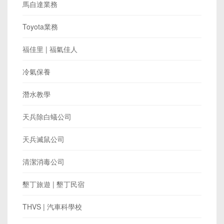
馬自達業務
Toyota業務
福佳里 | 福氣佳人
冷氣保養
潛水教學
天兵除白蟻公司
天兵滅鼠公司
清潔消毒公司
墾丁旅遊 | 墾丁民宿
THVS | 汽車科學校