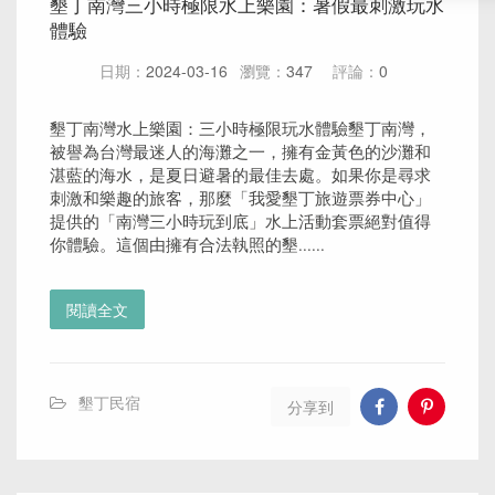
墾丁南灣三小時極限水上樂園：暑假最刺激玩水
體驗
日期：
2024-03-16
瀏覽：
347
評論：
0
墾丁南灣水上樂園：三小時極限玩水體驗墾丁南灣，
被譽為台灣最迷人的海灘之一，擁有金黃色的沙灘和
湛藍的海水，是夏日避暑的最佳去處。如果你是尋求
刺激和樂趣的旅客，那麼「我愛墾丁旅遊票券中心」
提供的「南灣三小時玩到底」水上活動套票絕對值得
你體驗。這個由擁有合法執照的墾......
閱讀全文
墾丁民宿
分享到