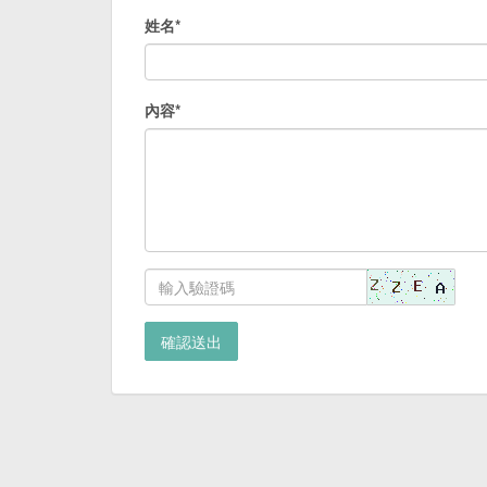
姓名*
內容*
確認送出