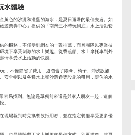
玩水體驗
金黃色的沙灘和湛藍的海水，是夏日避暑的最佳去處。如
旅遊票券中心」提供的「南灣三小時玩到底」水上活動套
供的服務，不僅受到網友的一致推薦，而且團隊以專業技
環境下享受刺激的水上樂趣。從香蕉船、水上摩托車到外
盡情享受水上活動的快感。
500元，不僅節省了費用，還包含了陽傘、椅子、沖洗設施
、安全帽以及各種水上和沙灘遊樂設施的租用，讓你的水
非常容易找到。無論是單獨前來還是與家人朋友一起，這個
憶。
在現場報到時兌換餐飲抵用券，並在指定餐廳享受更多優
擇，也是體驗墾丁水上樂趣的最佳方式。別再猶豫，趁夏