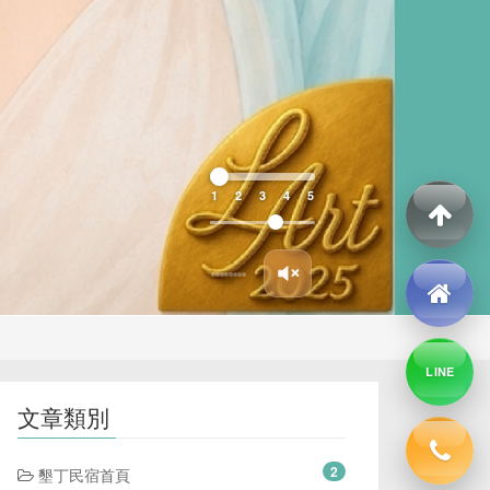
1
2
3
4
5
LINE
文章類別
2
墾丁民宿首頁