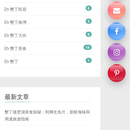
6
墾丁民宿
3
墾丁南灣
9
墾丁大街
19
墾丁美食
1
墾丁
最新文章
墾丁後壁湖美食探秘：阿興生魚片，新鮮海味與
周邊旅遊指南