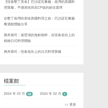
【恆春墾丁美食】巴沙諾瓦餐廳：南灣的異國料
理寶藏，平價美味與高CP值的絕佳選擇
在墾丁南灣的美味異國料理之旅：巴沙諾瓦餐廳
餐酒館體驗分享
興丼壽司：後壁湖的海鮮精粹，在恆春老街上的
精緻日式料理體驗
興丼壽司：恆春老街上的日式料理寶藏
檔案館
2024 年 03 月
2024 年 02 月
39
1
>> 更多