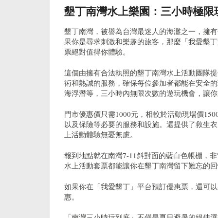
墾丁南灣水上樂園：三小時極限
墾丁南灣，被譽為台灣最迷人的海灘之一，擁有
果你是尋求刺激和樂趣的旅客，那麼「我愛墾丁
票絕對值得你體驗。
這個由擁有合法執照的墾丁南灣水上活動團隊提
術和熱誠的服務，確保每位參加者都能在安全的
海浮潛等，三小時內無限次數的遊玩機會，讓你
門市優惠價只需1000元，相較於活動現場價1
以及保險等必要的服務和設施。還提供了救生衣
上活動體驗無憂無慮。
報到地點就在南灣7-11斜對面的藍白色帳棚，
水上活動套票都能讓你在墾丁南灣留下難忘的回
如果你在「我愛墾丁」平台預訂優惠票，還可以
惠。
「南灣三小時玩到底」不僅是夏日避暑的絕佳選