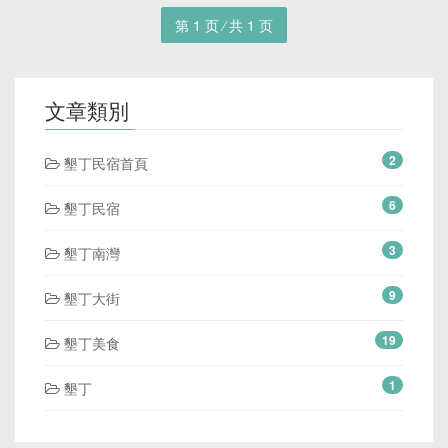
第 1 页 ⁄ 共 1 页
文章類別
2
墾丁民宿首頁
6
墾丁民宿
3
墾丁南灣
9
墾丁大街
19
墾丁美食
1
墾丁