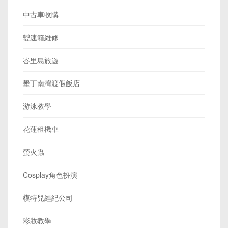
中古車收購
變速箱維修
峇里島旅遊
墾丁南灣渡假飯店
游泳教學
花蓮租機車
螢火蟲
Cosplay角色扮演
模特兒經紀公司
彩妝教學