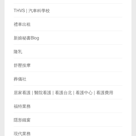
THVS | 汽車科學校
禮車出租
新娘秘書Blog
隆乳
舒壓按摩
葬儀社
居家看護 | 醫院看護 | 看護台北 | 看護中心 | 看護費用
福特業務
隱形鐵窗
現代業務