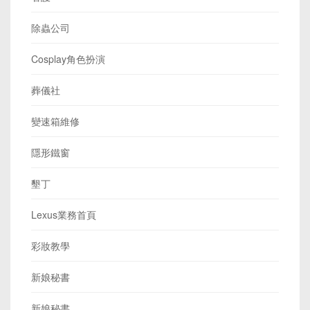
除蟲公司
Cosplay角色扮演
葬儀社
變速箱維修
隱形鐵窗
墾丁
Lexus業務首頁
彩妝教學
新娘秘書
新娘秘書